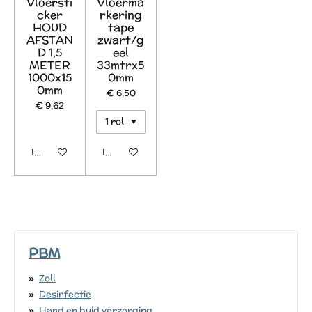
Vloersti
Vloerma
cker
rkering
HOUD
tape
AFSTAN
zwart/g
D 1,5
eel
METER
33mtrx5
1000x15
0mm
0mm
€ 6,50
€ 9,62
In winkelwagen
In winkelwagen
PBM
Zoll
Desinfectie
Hand en huid verzorging