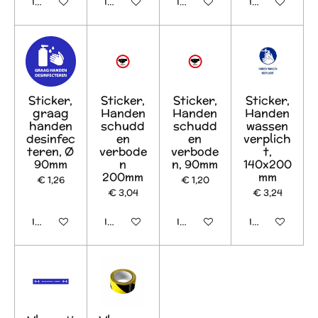
In winkelwagen
In winkelwagen
In winkelwagen
In winkelwage
Sticker,
Sticker,
Sticker,
Sticker,
graag
Handen
Handen
Handen
handen
schudd
schudd
wassen
desinfec
en
en
verplich
teren, Ø
verbode
verbode
t,
90mm
n
n, 90mm
140x200
200mm
mm
€ 1,26
€ 1,20
€ 3,04
€ 3,24
In winkelwagen
In winkelwagen
In winkelwagen
In winkelwage