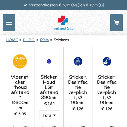
Verzendkosten € 5,95 (NL) en € 6,95 (B)
Ga
direct
naar
de
hoofdinhoud
HOME
»
EHBO
»
PBM
»
Stickers
Vloersti
Sticker
Sticker,
Sticker,
cker
Houd
Desinfec
Desinfec
"houd
1,5m
tie
tie
afstand
afstand
verplich
verplich
"
Ø90mm
t, Ø
t, Ø
Ø300m
90mm
90mm
€ 1,52
m
€ 1,26
€ 1,26
€ 5,95