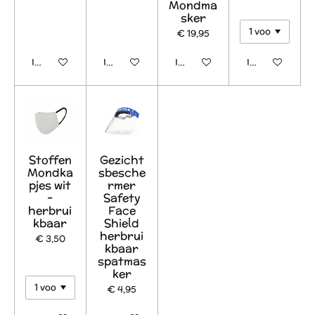
Mondma
sker
€ 19,95
In winkelwagen
In winkelwagen
In winkelwagen
In winkelwage
Stoffen
Gezicht
Mondka
sbesche
pjes wit
rmer
-
Safety
herbrui
Face
kbaar
Shield
herbrui
€ 3,50
kbaar
spatmas
ker
€ 4,95