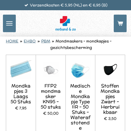
Verzendkosten € 5,95 (NL) en € 6,95 (B)
Ga
direct
naar
de
hoofdinhoud
HOME
»
EHBO
»
PBM
»
Mondmaskers - mondkapjes -
gezichtsbescherming
Mondka
FFP2
Medisch
Stoffen
pjes 3
mondma
e
Mondka
Laags
sker
Mondka
pjes
50 Stuks
KN95 -
pje Type
Zwart -
50 stuks
IIR - 50
Herbrui
€ 7,95
Stuks -
kbaar
€ 50,00
Wateraf
€ 3,50
stotend
e