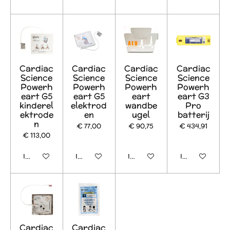
Cardiac
Cardiac
Cardiac
Cardiac
Science
Science
Science
Science
Powerh
Powerh
Powerh
Powerh
eart G5
eart G5
eart
eart G3
kinderel
elektrod
wandbe
Pro
ektrode
en
ugel
batterij
n
€ 77,00
€ 90,75
€ 434,91
€ 113,00
In winkelwagen
In winkelwagen
In winkelwagen
In winkelwage
Cardiac
Cardiac