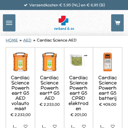
Verzendkosten € 5,95 (NL) en € 6,95 (B)
Ga
direct
naar
de
hoofdinhoud
HOME
»
AED
»
Cardiac Science AED
Cardiac
Cardiac
Cardiac
Cardiac
Science
Science
Science
Science
Powerh
Powerh
Powerh
Powerh
eart G5
eart® G5
eart G5
eart G5
AED
AED
CPRD
batterij
volauto
elektrod
€ 2.233,00
€ 409,00
maat
en
€ 2.233,00
€ 201,00
In winkelwagen
In winkelwagen
In winkelwagen
In winkelwage