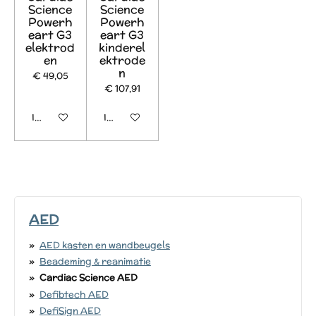
Science
Science
Powerh
Powerh
eart G3
eart G3
elektrod
kinderel
en
ektrode
n
€ 49,05
€ 107,91
In winkelwagen
In winkelwagen
AED
AED kasten en wandbeugels
Beademing & reanimatie
Cardiac Science AED
Defibtech AED
DefiSign AED