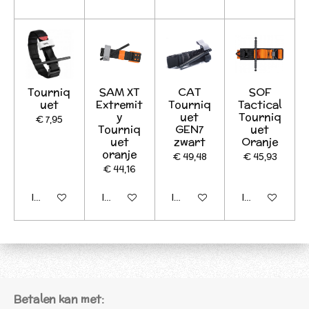
Tourniq
SAM XT
CAT
SOF
uet
Extremit
Tourniq
Tactical
y
uet
Tourniq
€ 7,95
Tourniq
GEN7
uet
uet
zwart
Oranje
oranje
€ 49,48
€ 45,93
€ 44,16
In winkelwagen
In winkelwagen
In winkelwagen
In winkelwagen
Betalen kan met: