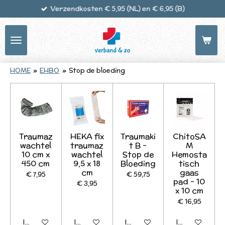
Verzendkosten € 5,95 (NL) en € 6,95 (B)
Ga
direct
naar
de
hoofdinhoud
HOME
»
EHBO
»
Stop de bloeding
Traumaz
HEKA fix
Traumaki
ChitoSA
wachtel
traumaz
t B -
M
10 cm x
wachtel
Stop de
Hemosta
450 cm
9,5 x 18
Bloeding
tisch
cm
gaas
€ 7,95
€ 59,75
pad - 10
€ 3,95
x 10 cm
€ 16,95
In winkelwagen
In winkelwagen
In winkelwagen
In winkelwagen