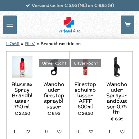
Verzendkosten € 5,95 (NL) en € 6,95 (B)
Ga
direct
naar
de
hoofdinhoud
HOME
»
BHV
»
Brandblusmiddelen
Uitverkocht
Uitverkocht
Blusmax
Wandho
Firestop
Wandho
Spray
uder
schuimb
uder
Brandbl
firestop
lusser
Spraybr
usser
spraybl
AFFF
andblus
750 ml
usser
600ml
ser 0.75
ltr.
€ 22,50
€ 6,95
€ 26,50
€ 6,95
In winkelwagen
Uitverkocht
Uitverkocht
In winkelwage