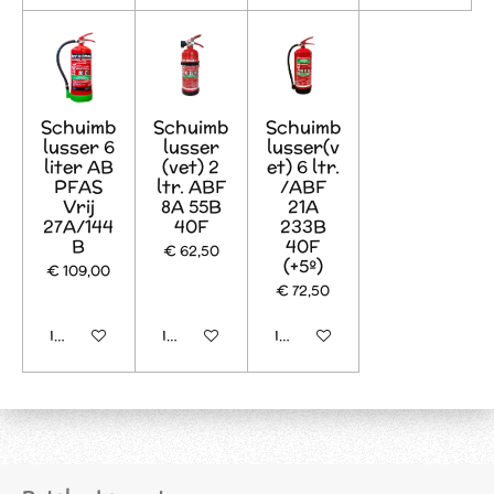
Schuimb
Schuimb
Schuimb
lusser 6
lusser
lusser(v
liter AB
(vet) 2
et) 6 ltr.
PFAS
ltr. ABF
/ABF
Vrij
8A 55B
21A
27A/144
40F
233B
B
40F
€ 62,50
(+5º)
€ 109,00
€ 72,50
In winkelwagen
In winkelwagen
In winkelwagen