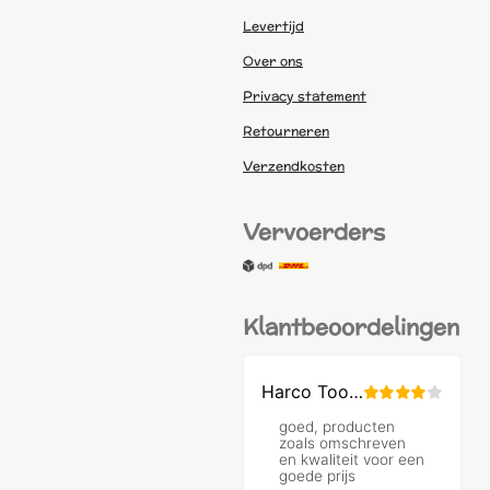
Levertijd
Over ons
Privacy statement
Retourneren
Verzendkosten
Vervoerders
Klantbeoordelingen