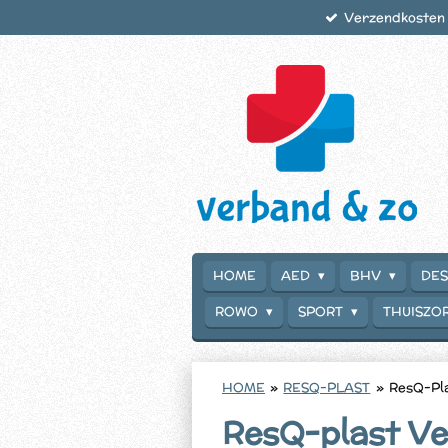
Verzendkosten €
Ga
direct
naar
de
hoofdinhoud
HOME
AED
BHV
DES
ROWO
SPORT
THUISZO
HOME
»
RESQ-PLAST
»
ResQ-Pla
ResQ-plast Ve