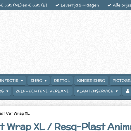
 5,95 (NL) en € 6,95 (B)
Levertijd 2-4 dagen
Alle prijz
INFECTIE
EHBO
DETTOL
KINDER EHBO
PICTOG
RG
ZELFHECHTEND VERBAND
KLANTENSERVICE
st Vet Wrap XL
t Wrap XL / Resq-Plast Anim