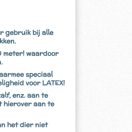
gebruik bij alle
kken.
0 meter! waardoor
.
aarmee speciaal
eligheid voor LATEX!
lf, enz. aan te
 hierover aan te
n het dier niet