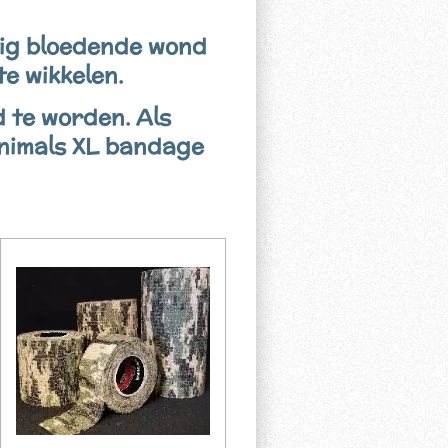
tig bloedende wond
e wikkelen.
d te worden. Als
Animals XL bandage