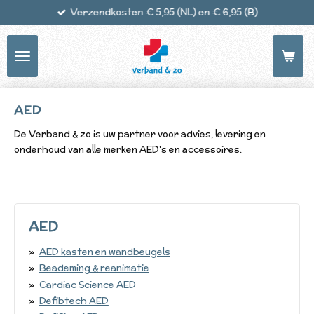
Verzendkosten € 5,95 (NL) en € 6,95 (B)
Ga
direct
naar
de
hoofdinhoud
AED
De Verband & zo is uw partner voor advies, levering en
onderhoud van alle merken AED's en accessoires.
AED
AED kasten en wandbeugels
Beademing & reanimatie
Cardiac Science AED
Defibtech AED