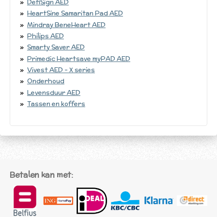
DefiSign AED
HeartSine Samaritan Pad AED
Mindray BeneHeart AED
Philips AED
Smarty Saver AED
Primedic Heartsave myPAD AED
Vivest AED - X series
Onderhoud
Levensduur AED
Tassen en koffers
Betalen kan met: