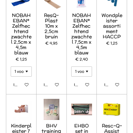
NOBAH
ResQ-
NOBAH
Wondple
EBAN®
Plast
EBAN®
ister
Zelfhec
10m x
Zelfhec
assorti
htend
2,5cm
htend
ment
zwachte
bruin
zwachte
HACCP
l 2,5cm x
l 7,5cm x
€ 4,95
€ 1,25
4,5m
4,5m
blauw
blauw
€ 1,25
€ 2,40
In winkelwagen
In winkelwagen
In winkelwagen
In winkelwage
Kinderpl
BHV
EHBO
Resc-Q-
eister 7
training
set in
Assist