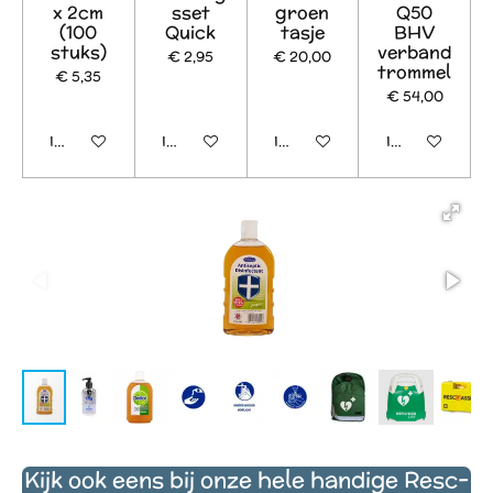
x 2cm
sset
groen
Q50
(100
Quick
tasje
BHV
stuks)
verband
€ 2,95
€ 20,00
trommel
€ 5,35
€ 54,00
In winkelwagen
In winkelwagen
In winkelwagen
In winkelwage
Kijk ook eens bij onze hele handige Resc-