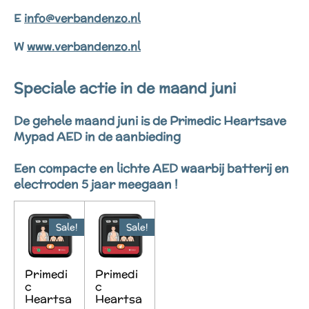
E
info@verbandenzo.nl
W
www.verbandenzo.nl
Speciale actie in de maand juni
De gehele maand juni is de Primedic Heartsave
Mypad AED in de aanbieding
Een compacte en lichte AED waarbij batterij en
electroden 5 jaar meegaan !
Sale!
Sale!
Primedi
Primedi
c
c
Heartsa
Heartsa