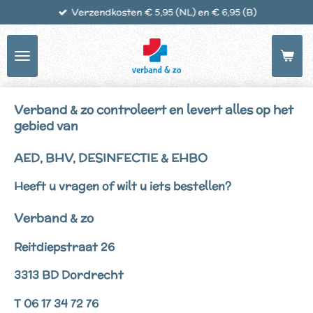
Verzendkosten € 5,95 (NL) en € 6,95 (B)
Ga
direct
naar
de
hoofdinhoud
Verband & zo controleert en levert alles op het
gebied van
AED, BHV, DESINFECTIE & EHBO
Heeft u vragen of wilt u iets bestellen?
Verband & zo
Reitdiepstraat 26
3313 BD Dordrecht
T 06 17 34 72 76