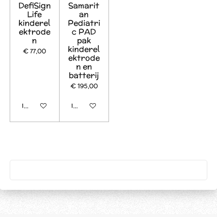
DefiSign
Samarit
Life
an
kinderel
Pediatri
ektrode
c PAD
n
pak
kinderel
€ 77,00
ektrode
n en
batterij
€ 195,00
In winkelwagen
In winkelwagen