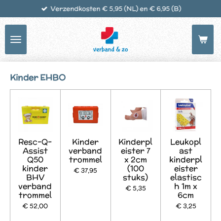
Verzendkosten € 5,95 (NL) en € 6,95 (B)
Ga
direct
naar
de
hoofdinhoud
Kinder EHBO
Resc-Q-
Kinder
Kinderpl
Leukopl
Assist
verband
eister 7
ast
Q50
trommel
x 2cm
kinderpl
kinder
(100
eister
€ 37,95
BHV
stuks)
elastisc
verband
h 1m x
€ 5,35
trommel
6cm
€ 52,00
€ 3,25