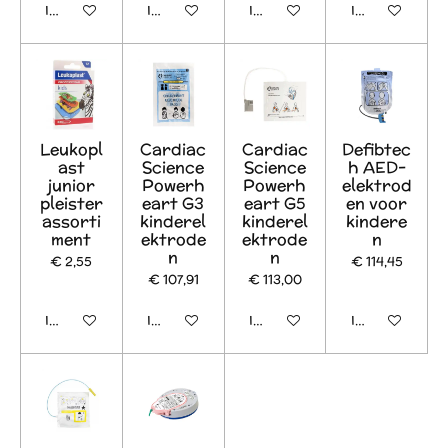
In winkelwagen
In winkelwagen
In winkelwagen
In winkelwage
Leukopl
Cardiac
Cardiac
Defibtec
ast
Science
Science
h AED-
junior
Powerh
Powerh
elektrod
pleister
eart G3
eart G5
en voor
assorti
kinderel
kinderel
kindere
ment
ektrode
ektrode
n
n
n
€ 2,55
€ 114,45
€ 107,91
€ 113,00
In winkelwagen
In winkelwagen
In winkelwagen
In winkelwage