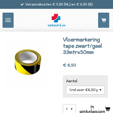
Verzendkosten € 5,95 (NL) en € 6,95 (B)
Ga
direct
naar
de
hoofdinhoud
Vloermarkering
tape zwart/geel
33mtrx50mm
€ 6,50
Aantal
In
winkelwagen