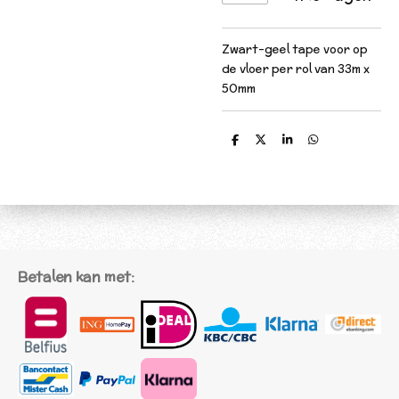
Zwart-geel tape voor op
de vloer per rol van 33m x
50mm
D
D
S
D
e
e
h
e
l
e
a
l
e
l
r
e
n
e
n
Betalen kan met: