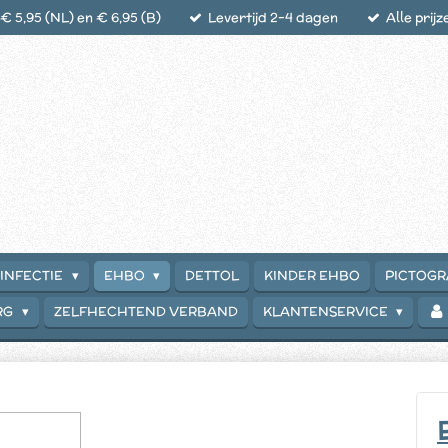
 5,95 (NL) en € 6,95 (B)
Levertijd 2-4 dagen
Alle prijz
INFECTIE
EHBO
DETTOL
KINDER EHBO
PICTOG
RG
ZELFHECHTEND VERBAND
KLANTENSERVICE