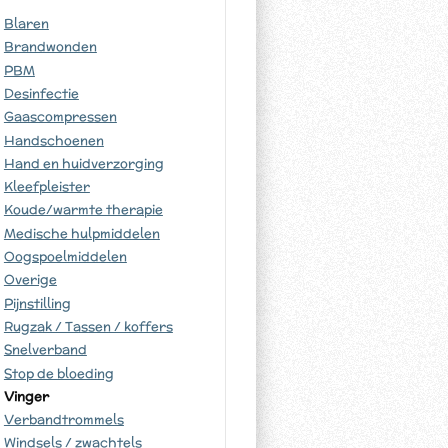
Blaren
Brandwonden
PBM
Desinfectie
Gaascompressen
Handschoenen
Hand en huidverzorging
Kleefpleister
Koude/warmte therapie
Medische hulpmiddelen
Oogspoelmiddelen
Overige
Pijnstilling
Rugzak / Tassen / koffers
Snelverband
Stop de bloeding
Vinger
Verbandtrommels
Windsels / zwachtels