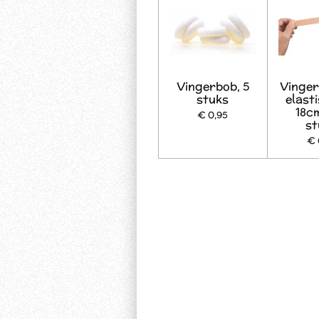
Vingerbob, 5
Vinger
stuks
elasti
18cm
€ 0,95
st
€ 