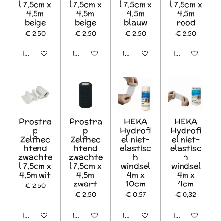
l 7,5cm x
l 7,5cm x
l 7,5cm x
l 7,5cm x
4,5m
4,5m
4,5m
4,5m
beige
beige
blauw
rood
€ 2,50
€ 2,50
€ 2,50
€ 2,50
In winkelwagen
In winkelwagen
In winkelwagen
In winkelwage
Prostra
Prostra
HEKA
HEKA
p
p
Hydrofi
Hydrofi
Zelfhec
Zelfhec
el niet-
el niet-
htend
htend
elastisc
elastisc
zwachte
zwachte
h
h
l 7,5cm x
l 7,5cm x
windsel
windsel
4,5m wit
4,5m
4m x
4m x
zwart
10cm
4cm
€ 2,50
€ 2,50
€ 0,57
€ 0,32
In winkelwagen
In winkelwagen
In winkelwagen
In winkelwage