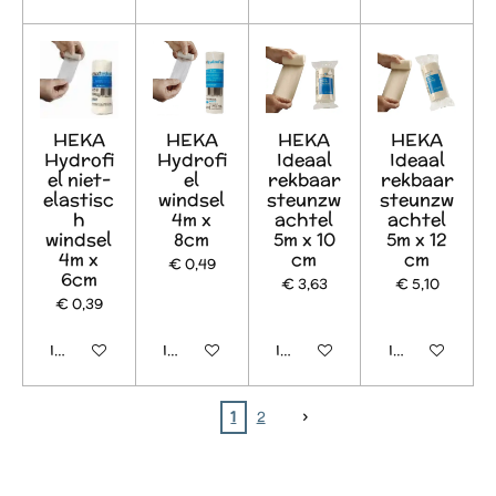
HEKA
HEKA
HEKA
HEKA
Hydrofi
Hydrofi
Ideaal
Ideaal
el niet-
el
rekbaar
rekbaar
elastisc
windsel
steunzw
steunzw
h
4m x
achtel
achtel
windsel
8cm
5m x 10
5m x 12
4m x
cm
cm
€ 0,49
6cm
€ 3,63
€ 5,10
€ 0,39
In winkelwagen
In winkelwagen
In winkelwagen
In winkelwage
1
2