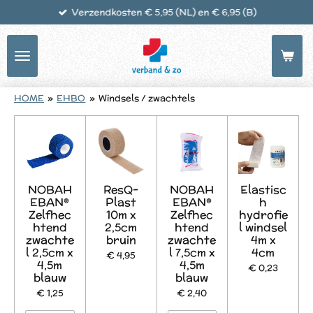
Verzendkosten € 5,95 (NL) en € 6,95 (B)
Ga
direct
naar
de
hoofdinhoud
HOME
»
EHBO
»
Windsels / zwachtels
NOBAH
ResQ-
NOBAH
Elastisc
EBAN®
Plast
EBAN®
h
Zelfhec
10m x
Zelfhec
hydrofie
htend
2,5cm
htend
l windsel
zwachte
bruin
zwachte
4m x
l 2,5cm x
l 7,5cm x
4cm
€ 4,95
4,5m
4,5m
€ 0,23
blauw
blauw
€ 1,25
€ 2,40