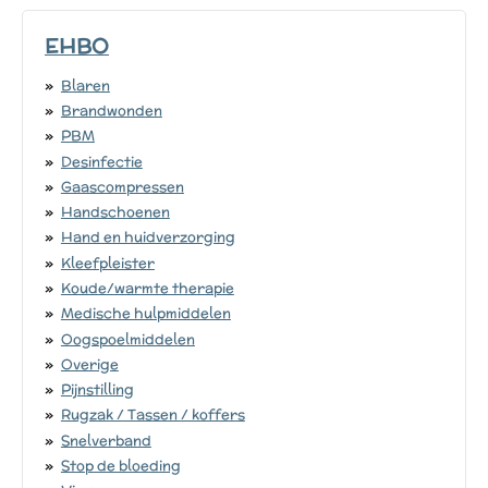
EHBO
Blaren
Brandwonden
PBM
Desinfectie
Gaascompressen
Handschoenen
Hand en huidverzorging
Kleefpleister
Koude/warmte therapie
Medische hulpmiddelen
Oogspoelmiddelen
Overige
Pijnstilling
Rugzak / Tassen / koffers
Snelverband
Stop de bloeding