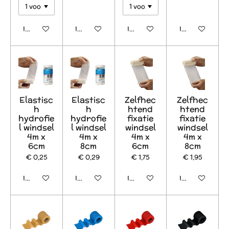
In winkelwagen
In winkelwagen
In winkelwagen
In winkelwage
Elastisc
Elastisc
Zelfhec
Zelfhec
h
h
htend
htend
hydrofie
hydrofie
fixatie
fixatie
l windsel
l windsel
windsel
windsel
4m x
4m x
4m x
4m x
6cm
8cm
6cm
8cm
€ 0,25
€ 0,29
€ 1,75
€ 1,95
In winkelwagen
In winkelwagen
In winkelwagen
In winkelwage