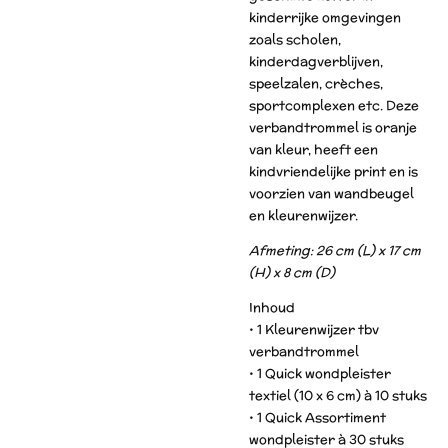
kinderrijke omgevingen
zoals scholen,
kinderdagverblijven,
speelzalen,
crèches
,
sportcomplexen etc. Deze
verbandtrommel is oranje
van kleur, heeft een
kindvriendelijke print en is
voorzien van wandbeugel
en kleurenwijzer.
Afmeting: 26 cm (L) x 17 cm
(H) x 8 cm (D)
Inhoud
• 1 Kleurenwijzer tbv
verbandtrommel
• 1 Quick wondpleister
textiel (10 x 6 cm) à 10 stuks
• 1 Quick Assortiment
wondpleister à 30 stuks