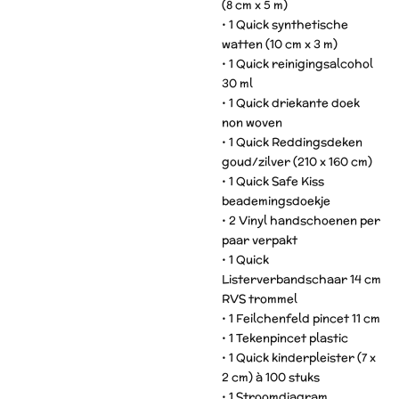
(8 cm x 5 m)
• 1 Quick synthetische
watten (10 cm x 3 m)
• 1 Quick reinigingsalcohol
30 ml
• 1 Quick driekante doek
non woven
• 1 Quick Reddingsdeken
goud/zilver (210 x 160 cm)
• 1 Quick Safe Kiss
beademingsdoekje
• 2 Vinyl handschoenen per
paar verpakt
• 1 Quick
Listerverbandschaar 14 cm
RVS trommel
• 1 Feilchenfeld pincet 11 cm
• 1 Tekenpincet plastic
• 1 Quick kinderpleister (7 x
2 cm) à 100 stuks
• 1 Stroomdiagram