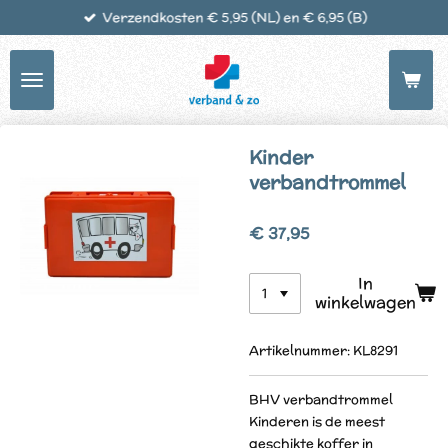
Verzendkosten € 5,95 (NL) en € 6,95 (B)
Ga
direct
naar
de
hoofdinhoud
Kinder
verbandtrommel
€ 37,95
In
winkelwagen
Artikelnummer:
KL8291
BHV verbandtrommel
Kinderen is de meest
geschikte koffer in