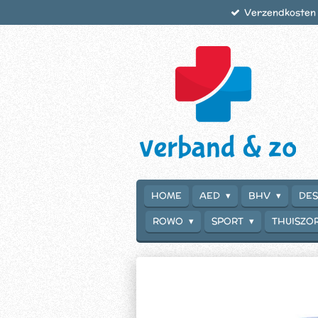
Verzendkosten €
Ga
direct
naar
de
hoofdinhoud
HOME
AED
BHV
DES
ROWO
SPORT
THUISZO