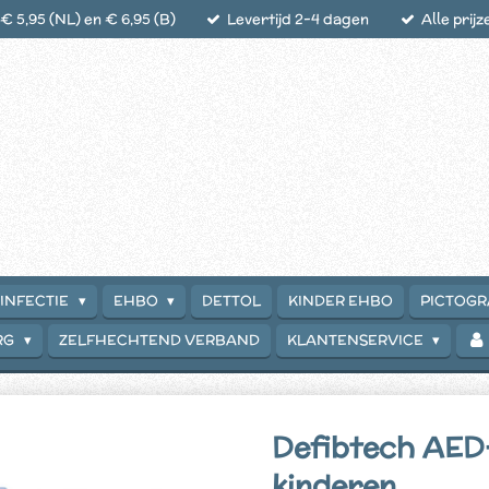
 5,95 (NL) en € 6,95 (B)
Levertijd 2-4 dagen
Alle prijz
INFECTIE
EHBO
DETTOL
KINDER EHBO
PICTOG
RG
ZELFHECHTEND VERBAND
KLANTENSERVICE
Defibtech AED
kinderen