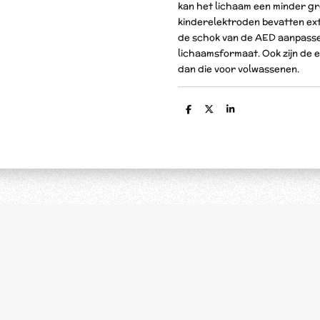
kan het lichaam een minder g
kinderelektroden bevatten ex
de schok van de AED aanpasse
lichaamsformaat. Ook zijn de 
dan die voor volwassenen.
D
D
S
e
e
h
l
e
a
e
l
r
n
e