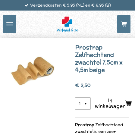
Verzendkosten € 5,95 (NL) en € 6,95 (B)
Ga
direct
naar
de
hoofdinhoud
Prostrap
Zelfhechtend
zwachtel 7,5cm x
4,5m beige
€ 2,50
In
winkelwagen
Prostrap
Zelfhechtend
zwachtel
is een zeer