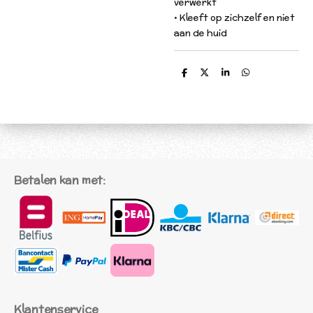
verwerkt
• Kleeft op zichzelf en niet
aan de huid
D
D
S
D
e
e
h
e
l
e
a
l
e
l
r
e
n
e
n
Betalen kan met:
Klantenservice