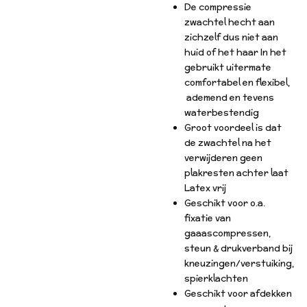
De compressie
zwachtel hecht aan
zichzelf dus niet aan
huid of het haar In het
gebruikt uitermate
comfortabel en flexibel,
ademend en tevens
waterbestendig
Groot voordeel is dat
de zwachtel na het
verwijderen geen
plakresten achter laat
Latex vrij
Geschikt voor o.a.
fixatie van
gaaascompressen,
steun & drukverband bij
kneuzingen/verstuiking,
spierklachten
Geschikt voor afdekken