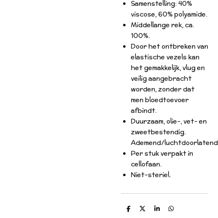
Samenstelling: 40%
viscose, 60% polyamide.
Middellange rek, ca.
100%.
Door het ontbreken van
elastische vezels kan
het gemakkelijk, vlug en
veilig aangebracht
worden, zonder dat
men bloedtoevoer
afbindt.
Duurzaam, olie-, vet- en
zweetbestendig.
Ademend/luchtdoorlatend
Per stuk verpakt in
cellofaan.
Niet-steriel.
D
D
S
D
e
e
h
e