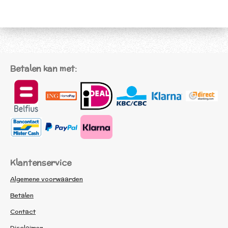
l
e
a
l
e
l
r
e
n
e
n
Betalen kan met:
Klantenservice
Algemene voorwaarden
Betalen
Contact
Disclaimer