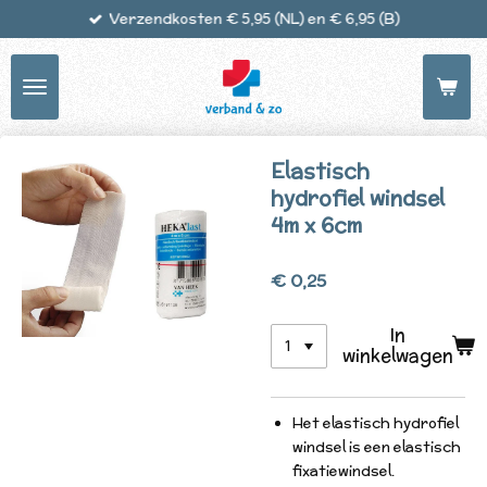
Verzendkosten € 5,95 (NL) en € 6,95 (B)
Ga
direct
naar
de
hoofdinhoud
Elastisch
hydrofiel windsel
4m x 6cm
€ 0,25
In
winkelwagen
Het elastisch hydrofiel
windsel is een elastisch
fixatiewindsel.