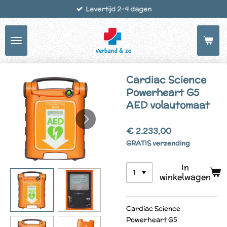
Levertijd 2-4 dagen
Ga
direct
naar
de
hoofdinhoud
Cardiac Science
Powerheart G5
AED volautomaat
€ 2.233,00
GRATIS verzending
In
winkelwagen
Cardiac Science
Powerheart G5