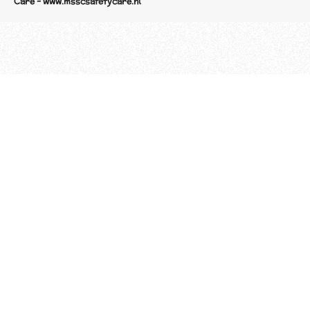
Care - www.msscsafetycare.nl