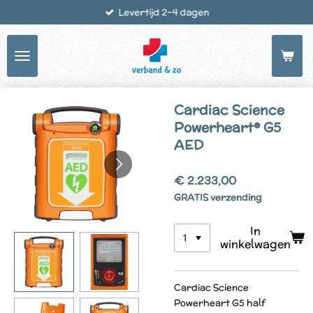
Levertijd 2-4 dagen
Ga
direct
naar
de
hoofdinhoud
Cardiac Science
Powerheart® G5
AED
€ 2.233,00
GRATIS verzending
In
winkelwagen
Cardiac Science
Powerheart G5 half