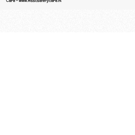
Care - www.msscsafetycare.nl