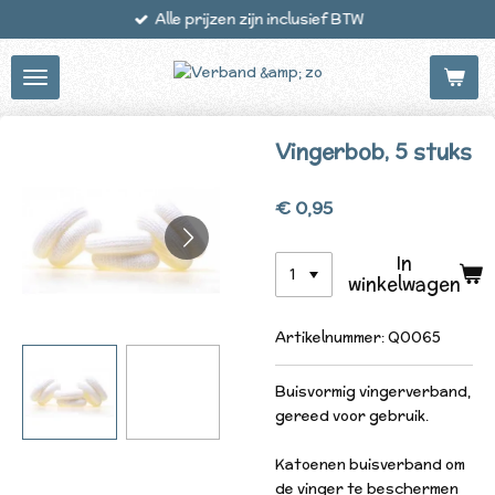
Alle prijzen zijn inclusief BTW
Ga
direct
naar
de
hoofdinhoud
Vingerbob, 5 stuks
€ 0,95
In
winkelwagen
Artikelnummer:
Q0065
Buisvormig vingerverband,
gereed voor gebruik.
Katoenen buisverband om
de vinger te beschermen