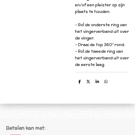
en/of een pleister op zijn
plaats te houden.
- Rol de onderste ring van
het vingerverband uit over
de vinger.
- Draai de top 360° rond.
- Rol de tweede ring van
het vingerverband uit over
de eerste laag.
D
D
S
D
e
e
h
e
l
e
a
l
e
l
r
e
n
e
n
Betalen kan met: