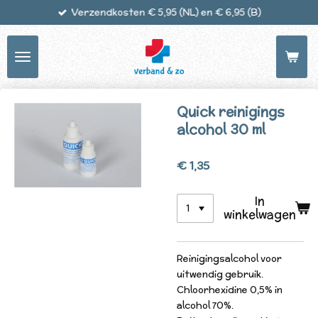
Verzendkosten € 5,95 (NL) en € 6,95 (B)
Ga
direct
naar
de
hoofdinhoud
Quick reinigings
alcohol 30 ml
€ 1,35
In
winkelwagen
Reinigingsalcohol voor
uitwendig gebruik.
Chloorhexidine 0,5% in
alcohol 70%.