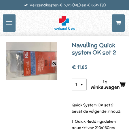
Verzendkosten € 5,95 (NL) en € 6,95 (B)
Ga
direct
naar
de
hoofdinhoud
Navulling Quick
system OK set 2
€ 11,85
In
winkelwagen
Quick System OK set 2
bevat de volgende inhoud:
1 Quick Reddingsdeken
goud/zilver 210x160cm