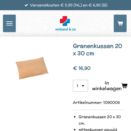
Verzendkosten € 5,95 (NL) en € 6,95 (B)
Ga
direct
naar
de
hoofdinhoud
Granenkussen 20
x 30 cm
€ 16,90
In
winkelwagen
Artikelnummer:
1090006
Granenkussen 20 x 30
cm.
pittenkussen gevuld