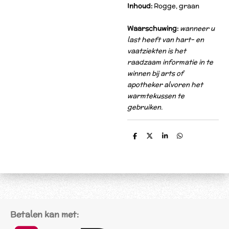
Inhoud:
Rogge, graan
Waarschuwing:
wanneer u
last heeft van hart- en
vaatziekten is het
raadzaam informatie in te
winnen bij arts of
apotheker alvoren het
warmtekussen te
gebruiken.
D
D
S
D
e
e
h
e
l
e
a
l
e
l
r
e
n
e
n
Betalen kan met: