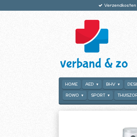
Verzendkosten €
Ga
direct
naar
de
hoofdinhoud
HOME
AED
BHV
DES
ROWO
SPORT
THUISZO