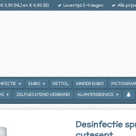
 5,95 (NL) en € 6,95 (B)
Levertijd 2-4 dagen
Alle prij
INFECTIE
EHBO
DETTOL
KINDER EHBO
PICTOGRA
RG
ZELFHECHTEND VERBAND
KLANTENSERVICE
Desinfectie sp
cutasept