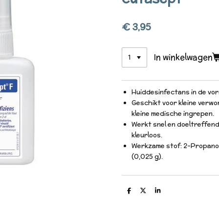
€ 3,95
In winkelwagen
Huiddesinfectans in de vor
Geschikt voor kleine verwo
kleine medische ingrepen.
Werkt snel en doeltreffend,
kleurloos.
Werkzame stof: 2-Propanol
(0,025 g).
D
D
S
e
e
h
l
e
a
e
l
r
n
e