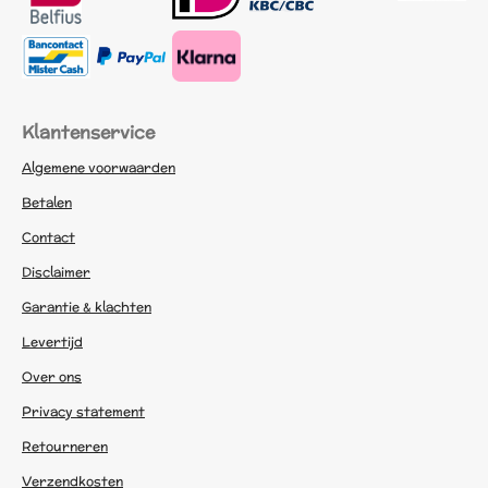
Klantenservice
Algemene voorwaarden
Betalen
Contact
Disclaimer
Garantie & klachten
Levertijd
Over ons
Privacy statement
Retourneren
Verzendkosten