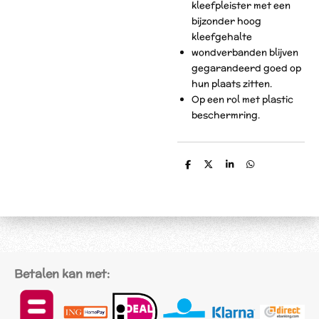
kleefpleister met een
bijzonder hoog
kleefgehalte
wondverbanden blijven
gegarandeerd goed op
hun plaats zitten.
Op een rol met plastic
beschermring.
D
D
S
D
e
e
h
e
l
e
a
l
e
l
r
e
n
e
n
Betalen kan met: