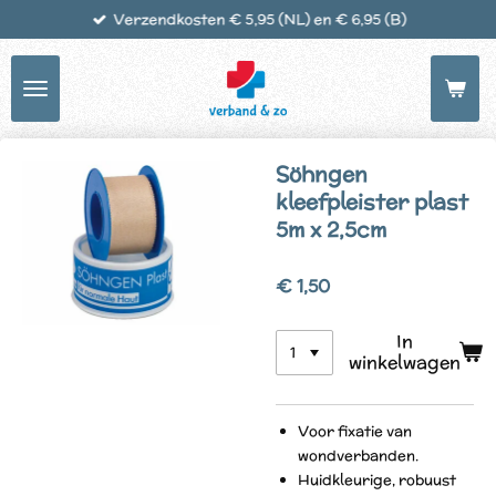
Verzendkosten € 5,95 (NL) en € 6,95 (B)
Ga
direct
naar
de
hoofdinhoud
Söhngen
kleefpleister plast
5m x 2,5cm
€ 1,50
In
winkelwagen
Voor fixatie van
wondverbanden.
Huidkleurige, robuust