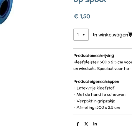
€ 1,50
In winkelwagen
Productomschrijving
Kleefpleister 500 x 2,5 cm vo
en windsels. Speciaal voor het
Producteigenschappen
• Latexvrije kleefstof
• Met de hand te scheuren
• Verpakt in gripzakje
• Afmeting: 500 x 2,5 cm
D
D
S
e
e
h