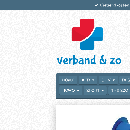
Verzendkosten €
Ga
direct
naar
de
hoofdinhoud
HOME
AED
BHV
DES
ROWO
SPORT
THUISZO