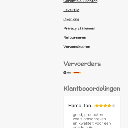
Garantie & klachten
Levertijd
Over ons
Privacy statement
Retourneren
Verzendkosten
Vervoerders
Klantbeoordelingen