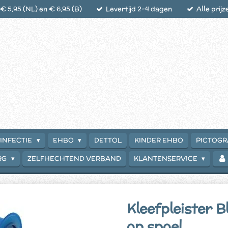
 5,95 (NL) en € 6,95 (B)
Levertijd 2-4 dagen
Alle prijz
INFECTIE
EHBO
DETTOL
KINDER EHBO
PICTOG
RG
ZELFHECHTEND VERBAND
KLANTENSERVICE
Kleefpleister B
op spoel