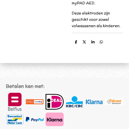
myPAD AED.
Deze elektroden zijn
geschikt voor zowel
volwassenen als kinderen.
D
D
S
D
e
e
h
e
l
e
a
l
e
l
r
e
n
e
n
Betalen kan met: