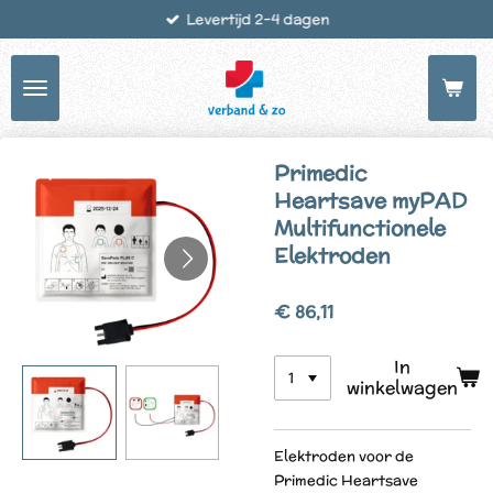
Levertijd 2-4 dagen
Ga
direct
naar
de
hoofdinhoud
Primedic
Heartsave myPAD
Multifunctionele
Elektroden
€ 86,11
In
winkelwagen
Elektroden voor de
Primedic Heartsave