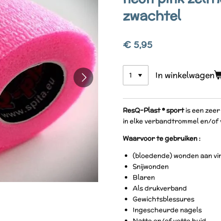
zwachtel
€ 5,95
In winkelwagen
ResQ-Plast ® sport
is een zeer
in elke verbandtrommel en/of
Waarvoor te gebruiken :
(bloedende) wonden aan vin
Snijwonden
Blaren
Als drukverband
Gewichtsblessures
Ingescheurde nagels
Natte en/of vette huid