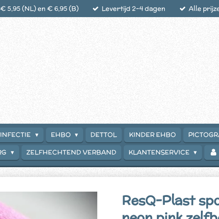
 5,95 (NL) en € 6,95 (B)
Levertijd 2-4 dagen
Alle prijz
INFECTIE
EHBO
DETTOL
KINDER EHBO
PICTOG
RG
ZELFHECHTEND VERBAND
KLANTENSERVICE
ResQ-Plast spo
neon pink zelf