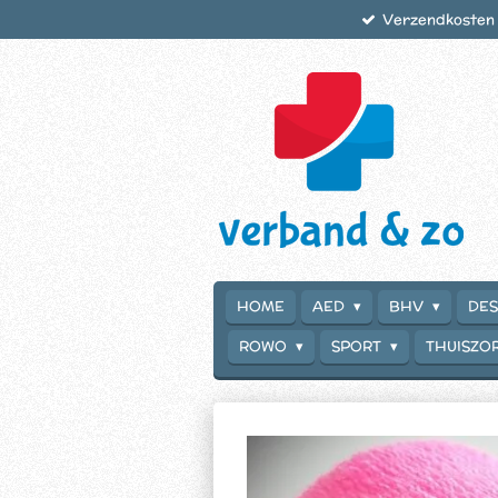
Verzendkosten €
Ga
direct
naar
de
hoofdinhoud
HOME
AED
BHV
DES
ROWO
SPORT
THUISZO