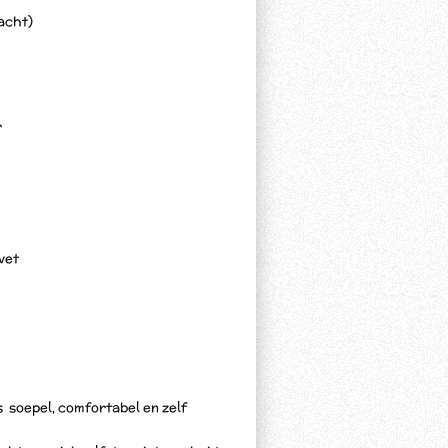
vacht)
r
vet
s soepel, comfortabel en zelf