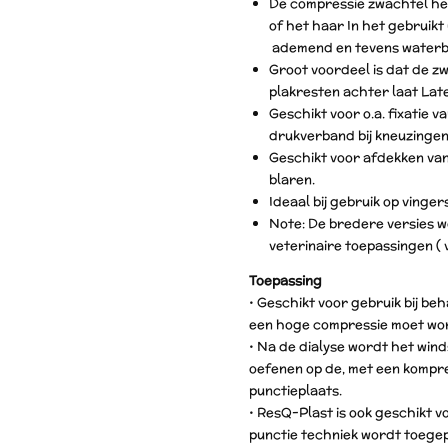
De compressie zwachtel hec
of het haar In het gebruikt
ademend en tevens waterb
Groot voordeel is dat de z
plakresten achter laat Late
Geschikt voor o.a. fixatie 
drukverband bij kneuzingen
Geschikt voor afdekken va
blaren.
Ideaal bij gebruik op vinger
Note: De bredere versies wo
veterinaire toepassingen ( v
Toepassing
• Geschikt voor gebruik bij be
een hoge compressie moet wo
• Na de dialyse wordt het wind
oefenen op de, met een kompr
punctieplaats.
• ResQ-Plast is ook geschikt vo
punctie techniek wordt toegep