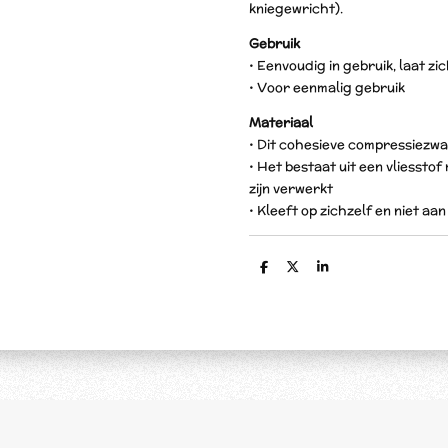
kniegewricht).
Gebruik
• Eenvoudig in gebruik, laat z
• Voor eenmalig gebruik
Materiaal
• Dit cohesieve compressiezwa
• Het bestaat uit een vliessto
zijn verwerkt
• Kleeft op zichzelf en niet aa
D
D
S
e
e
h
l
e
a
e
l
r
n
e