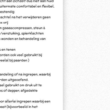
ht aan zichzelf dus niet aan huid
 uitermate comfortabel en flexibel,
estendig
wachtel na het verwijderen geen
x vrij
van gaaascompressen, steun &
/verstuiking, spierklachten
n wonden en behandeling van
s en tenen
rden ook veel gebruikt bij
eelal bij paarden )
handeling of na ingrepen, waarbij
rden uitgeoefend.
sel gebruikt om druk uit te
es of depper, afgedekte
or allerlei ingrepen waarbij een
ast (bijvoorbeeld in het