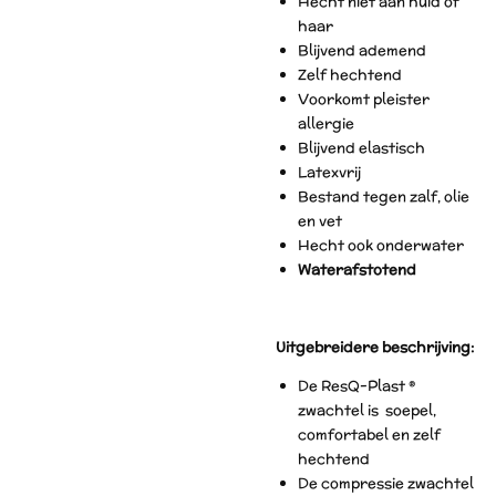
Hecht niet aan huid of
haar
Blijvend ademend
Zelf hechtend
Voorkomt pleister
allergie
Blijvend elastisch
Latexvrij
Bestand tegen zalf, olie
en vet
Hecht ook onderwater
Waterafstotend
Uitgebreidere beschrijving:
De ResQ-Plast ®
zwachtel is soepel,
comfortabel en zelf
hechtend
De compressie zwachtel