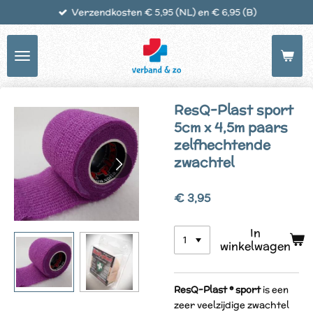
Verzendkosten € 5,95 (NL) en € 6,95 (B)
Ga
direct
naar
de
hoofdinhoud
ResQ-Plast sport
5cm x 4,5m paars
zelfhechtende
zwachtel
€ 3,95
In
winkelwagen
ResQ-Plast ® sport
is een
zeer veelzijdige zwachtel