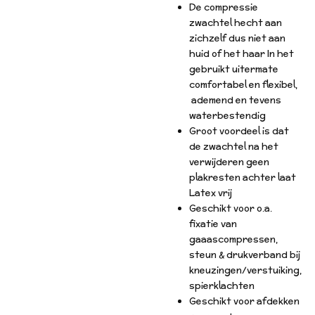
De compressie
zwachtel hecht aan
zichzelf dus niet aan
huid of het haar In het
gebruikt uitermate
comfortabel en flexibel,
ademend en tevens
waterbestendig
Groot voordeel is dat
de zwachtel na het
verwijderen geen
plakresten achter laat
Latex vrij
Geschikt voor o.a.
fixatie van
gaaascompressen,
steun & drukverband bij
kneuzingen/verstuiking,
spierklachten
Geschikt voor afdekken