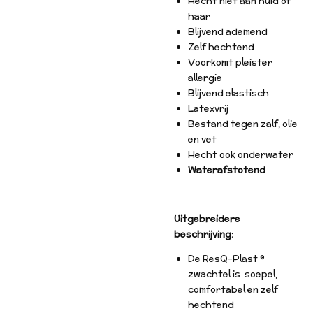
Hecht niet aan huid of
haar
Blijvend ademend
Zelf hechtend
Voorkomt pleister
allergie
Blijvend elastisch
Latexvrij
Bestand tegen zalf, olie
en vet
Hecht ook onderwater
Waterafstotend
Uitgebreidere
beschrijving:
De ResQ-Plast ®
zwachtel is soepel,
comfortabel en zelf
hechtend