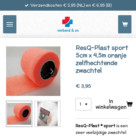
Verzendkosten € 5,95 (NL) en € 6,95 (B)
Ga
direct
naar
de
hoofdinhoud
ResQ-Plast sport
5cm x 4,5m oranje
zelfhechtende
zwachtel
€ 3,95
In
winkelwagen
ResQ-Plast ® sport
is een
zeer veelzijdige zwachtel