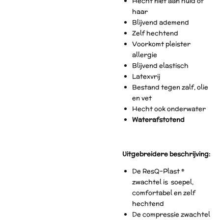
Hecht niet aan huid of
haar
Blijvend ademend
Zelf hechtend
Voorkomt pleister
allergie
Blijvend elastisch
Latexvrij
Bestand tegen zalf, olie
en vet
Hecht ook onderwater
Waterafstotend
Uitgebreidere beschrijving:
De ResQ-Plast ®
zwachtel is soepel,
comfortabel en zelf
hechtend
De compressie zwachtel