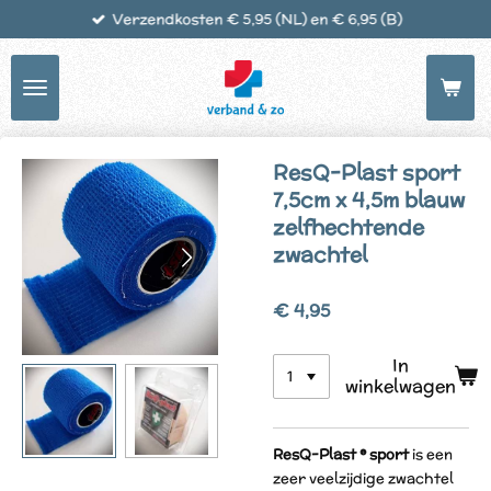
Verzendkosten € 5,95 (NL) en € 6,95 (B)
Ga
direct
naar
de
hoofdinhoud
ResQ-Plast sport
7,5cm x 4,5m blauw
zelfhechtende
zwachtel
€ 4,95
In
winkelwagen
ResQ-Plast ® sport
is een
zeer veelzijdige zwachtel