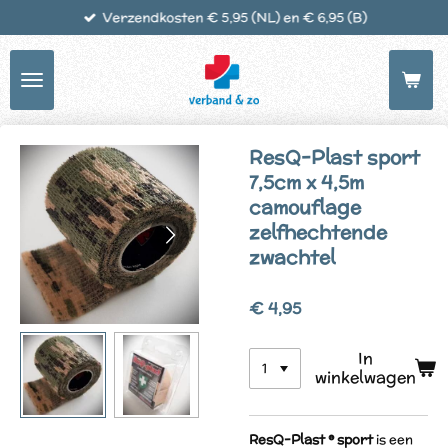
Verzendkosten € 5,95 (NL) en € 6,95 (B)
Ga
direct
naar
de
hoofdinhoud
ResQ-Plast sport
7,5cm x 4,5m
camouflage
zelfhechtende
zwachtel
€ 4,95
In
winkelwagen
ResQ-Plast ® sport
is een