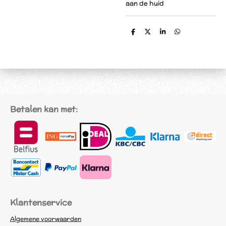
aan de huid
D
D
S
D
e
e
h
e
l
e
a
l
e
l
r
e
n
e
n
Betalen kan met:
Klantenservice
Algemene voorwaarden