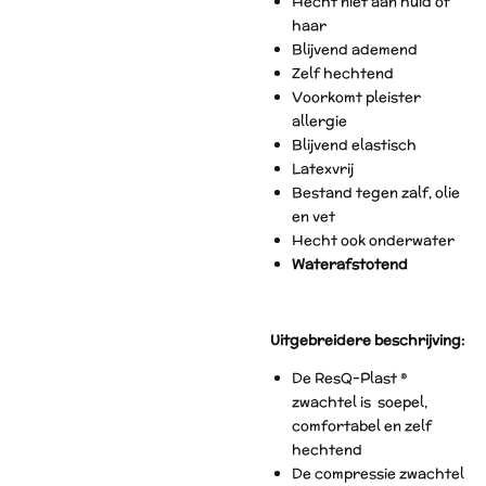
Hecht niet aan huid of
haar
Blijvend ademend
Zelf hechtend
Voorkomt pleister
allergie
Blijvend elastisch
Latexvrij
Bestand tegen zalf, olie
en vet
Hecht ook onderwater
Waterafstotend
Uitgebreidere beschrijving:
De ResQ-Plast ®
zwachtel is soepel,
comfortabel en zelf
hechtend
De compressie zwachtel