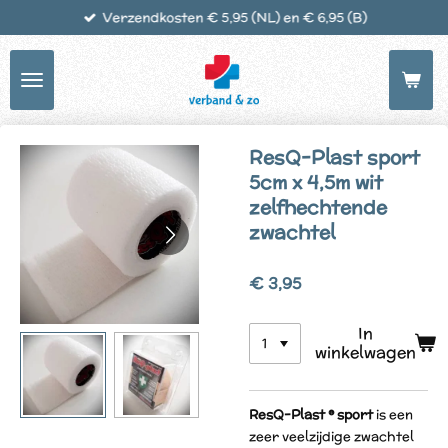
Verzendkosten € 5,95 (NL) en € 6,95 (B)
Ga
direct
naar
de
hoofdinhoud
ResQ-Plast sport
5cm x 4,5m wit
zelfhechtende
zwachtel
€ 3,95
In
winkelwagen
ResQ-Plast ® sport
is een
zeer veelzijdige zwachtel