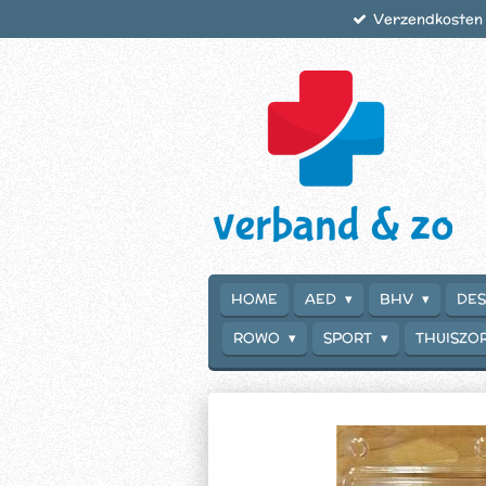
Verzendkosten €
Ga
direct
naar
de
hoofdinhoud
HOME
AED
BHV
DES
ROWO
SPORT
THUISZO