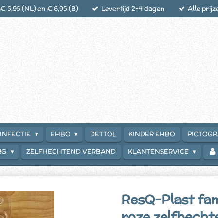
 5,95 (NL) en € 6,95 (B)
Levertijd 2-4 dagen
Alle prijz
INFECTIE
EHBO
DETTOL
KINDER EHBO
PICTOG
RG
ZELFHECHTEND VERBAND
KLANTENSERVICE
ResQ-Plast fam
roze zelfhecht