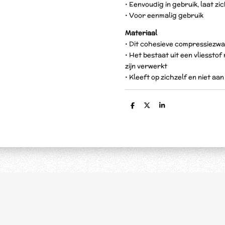
• Eenvoudig in gebruik, laat z
• Voor eenmalig gebruik
Materiaal
• Dit cohesieve compressiezwa
• Het bestaat uit een vliessto
zijn verwerkt
• Kleeft op zichzelf en niet aa
D
D
S
e
e
h
l
e
a
e
l
r
n
e