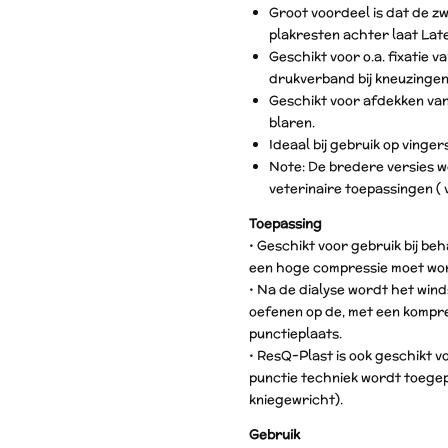
Groot voordeel is dat de z
plakresten achter laat Late
Geschikt voor o.a. fixatie 
drukverband bij kneuzingen
Geschikt voor afdekken va
blaren.
Ideaal bij gebruik op vinger
Note: De bredere versies wo
veterinaire toepassingen ( v
Toepassing
• Geschikt voor gebruik bij be
een hoge compressie moet wo
• Na de dialyse wordt het wind
oefenen op de, met een kompr
punctieplaats.
• ResQ-Plast is ook geschikt vo
punctie techniek wordt toegep
kniegewricht).
Gebruik