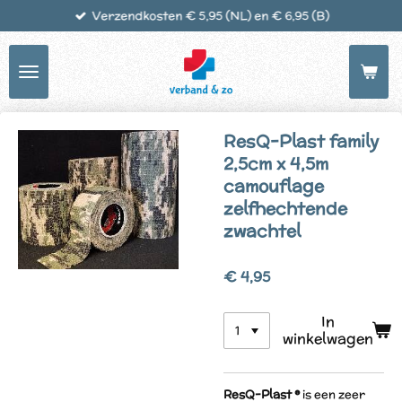
Verzendkosten € 5,95 (NL) en € 6,95 (B)
Ga
direct
naar
de
hoofdinhoud
ResQ-Plast family
2,5cm x 4,5m
camouflage
zelfhechtende
zwachtel
€ 4,95
In
winkelwagen
ResQ-Plast ®
is een zeer