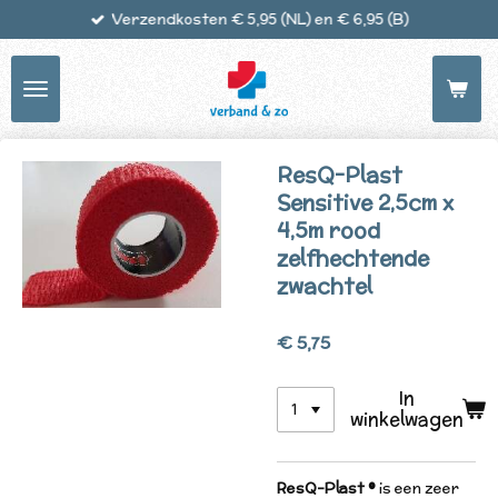
Verzendkosten € 5,95 (NL) en € 6,95 (B)
Ga
direct
naar
de
hoofdinhoud
ResQ-Plast
Sensitive 2,5cm x
4,5m rood
zelfhechtende
zwachtel
€ 5,75
In
winkelwagen
ResQ-Plast ®
is een zeer