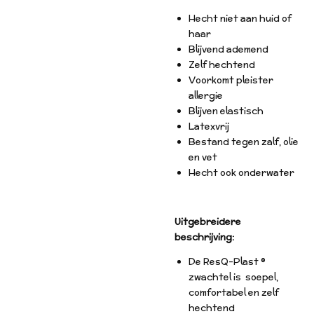
Hecht niet aan huid of
haar
Blijvend ademend
Zelf hechtend
Voorkomt pleister
allergie
Blijven elastisch
Latexvrij
Bestand tegen zalf, olie
en vet
Hecht ook onderwater
Uitgebreidere
beschrijving:
De ResQ-Plast ®
zwachtel is soepel,
comfortabel en zelf
hechtend