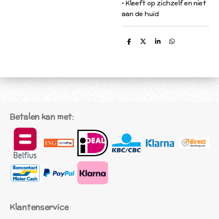
• Kleeft op zichzelf en niet
aan de huid
D
D
S
D
e
e
h
e
l
e
a
l
e
l
r
e
n
e
n
Betalen kan met:
Klantenservice