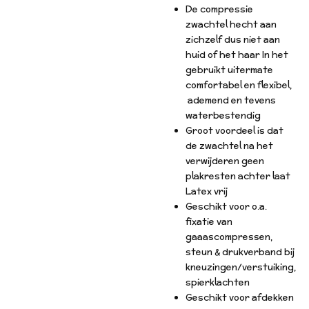
De compressie
zwachtel hecht aan
zichzelf dus niet aan
huid of het haar In het
gebruikt uitermate
comfortabel en flexibel,
ademend en tevens
waterbestendig
Groot voordeel is dat
de zwachtel na het
verwijderen geen
plakresten achter laat
Latex vrij
Geschikt voor o.a.
fixatie van
gaaascompressen,
steun & drukverband bij
kneuzingen/verstuiking,
spierklachten
Geschikt voor afdekken