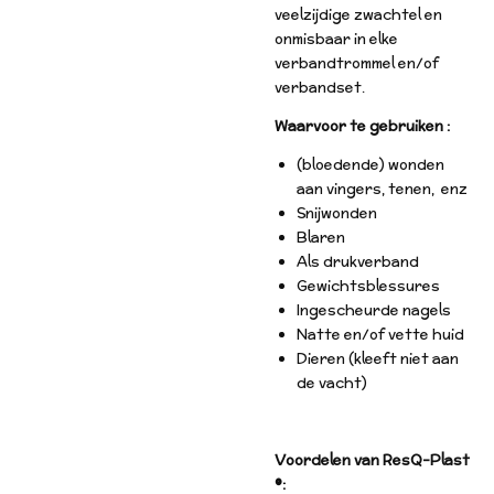
veelzijdige zwachtel en
onmisbaar in elke
verbandtrommel en/of
verbandset.
Waarvoor te gebruiken :
(bloedende) wonden
aan vingers, tenen, enz
Snijwonden
Blaren
Als drukverband
Gewichtsblessures
Ingescheurde nagels
Natte en/of vette huid
Dieren (kleeft niet aan
de vacht)
Voordelen van ResQ-Plast
®: