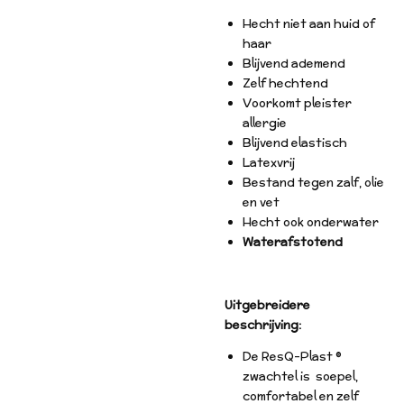
Hecht niet aan huid of
haar
Blijvend ademend
Zelf hechtend
Voorkomt pleister
allergie
Blijvend elastisch
Latexvrij
Bestand tegen zalf, olie
en vet
Hecht ook onderwater
Waterafstotend
Uitgebreidere
beschrijving:
De ResQ-Plast ®
zwachtel is soepel,
comfortabel en zelf