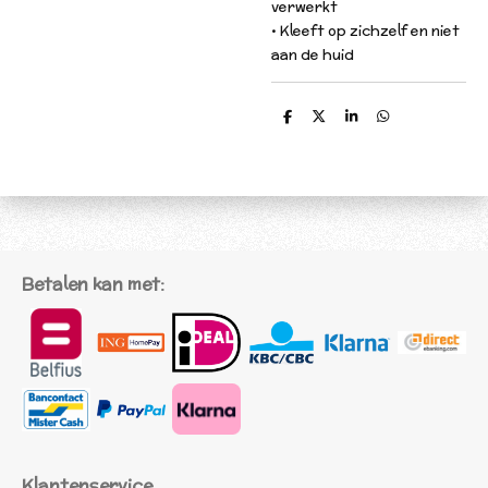
verwerkt
• Kleeft op zichzelf en niet
aan de huid
D
D
S
D
e
e
h
e
l
e
a
l
e
l
r
e
n
e
n
Betalen kan met:
Klantenservice