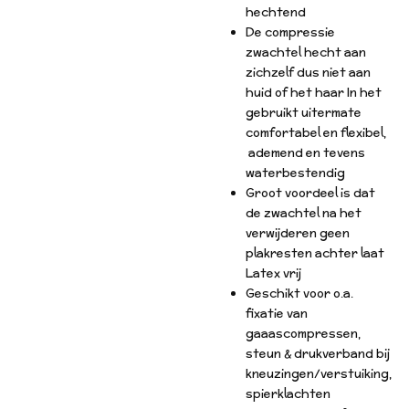
hechtend
De compressie
zwachtel hecht aan
zichzelf dus niet aan
huid of het haar In het
gebruikt uitermate
comfortabel en flexibel,
ademend en tevens
waterbestendig
Groot voordeel is dat
de zwachtel na het
verwijderen geen
plakresten achter laat
Latex vrij
Geschikt voor o.a.
fixatie van
gaaascompressen,
steun & drukverband bij
kneuzingen/verstuiking,
spierklachten