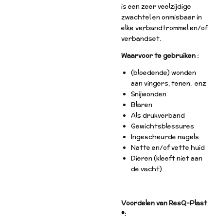
is een zeer veelzijdige
zwachtel en onmisbaar in
elke verbandtrommel en/of
verbandset.
Waarvoor te gebruiken :
(bloedende) wonden
aan vingers, tenen, enz
Snijwonden
Blaren
Als drukverband
Gewichtsblessures
Ingescheurde nagels
Natte en/of vette huid
Dieren (kleeft niet aan
de vacht)
Voordelen van ResQ-Plast
®: