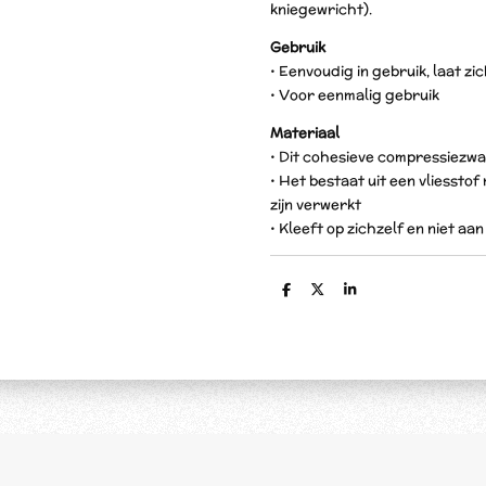
kniegewricht).
Gebruik
• Eenvoudig in gebruik, laat z
• Voor eenmalig gebruik
Materiaal
• Dit cohesieve compressiezwa
• Het bestaat uit een vliessto
zijn verwerkt
• Kleeft op zichzelf en niet aa
D
D
S
e
e
h
l
e
a
e
l
r
n
e