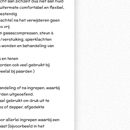
ht aan zichzelf dus niet aan huid
 uitermate comfortabel en flexibel,
estendig
wachtel na het verwijderen geen
x vrij
van gaaascompressen, steun &
/verstuiking, spierklachten
n wonden en behandeling van
s en tenen
rden ook veel gebruikt bij
eelal bij paarden )
handeling of na ingrepen, waarbij
rden uitgeoefend.
sel gebruikt om druk uit te
es of depper, afgedekte
or allerlei ingrepen waarbij een
ast (bijvoorbeeld in het