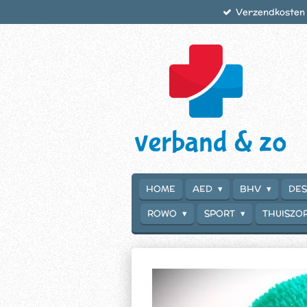
Verzendkosten €
Ga
direct
naar
de
hoofdinhoud
HOME
AED
BHV
DES
ROWO
SPORT
THUISZO