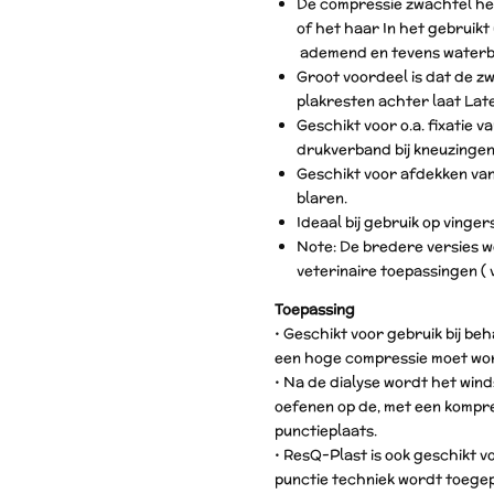
De compressie zwachtel hec
of het haar In het gebruikt
ademend en tevens waterb
Groot voordeel is dat de z
plakresten achter laat Late
Geschikt voor o.a. fixatie 
drukverband bij kneuzingen
Geschikt voor afdekken va
blaren.
Ideaal bij gebruik op vinger
Note: De bredere versies wo
veterinaire toepassingen ( v
Toepassing
• Geschikt voor gebruik bij be
een hoge compressie moet wo
• Na de dialyse wordt het wind
oefenen op de, met een kompr
punctieplaats.
• ResQ-Plast is ook geschikt vo
punctie techniek wordt toegep