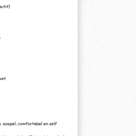
vacht)
r
vet
s soepel, comfortabel en zelf