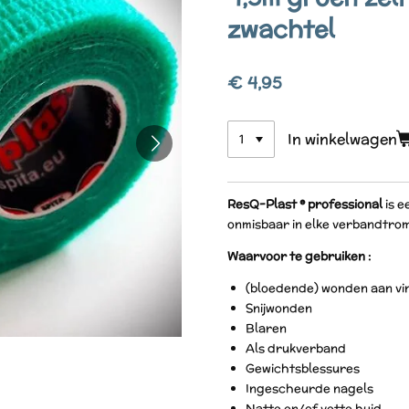
zwachtel
€ 4,95
In winkelwagen
ResQ-Plast ® professional
is e
onmisbaar in elke verbandtro
Waarvoor te gebruiken :
(bloedende) wonden aan vin
Snijwonden
Blaren
Als drukverband
Gewichtsblessures
Ingescheurde nagels
Natte en/of vette huid