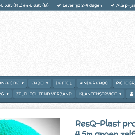
 5,95 (NL) en € 6,95 (B)
Levertijd 2-4 dagen
Alle prijz
INFECTIE
EHBO
DETTOL
KINDER EHBO
PICTOG
RG
ZELFHECHTEND VERBAND
KLANTENSERVICE
ResQ-Plast pro
4,5m groen zel