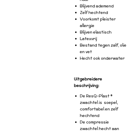
Blijvend ademend
Zelf hechtend
Voorkomt pleister
allergie
Blijven elastisch
Latexvrij
Bestand tegen zalf, olie
en vet
Hecht ook onderwater
Uitgebreidere
beschrijving:
De ResQ-Plast ®
zwachtel is soepel,
comfortabel en zelf
hechtend
De compressie
zwachtel hecht aan