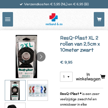
Verzendkosten € 5,95 (NL) en € 6,95 (B)
Ga
direct
naar
de
hoofdinhoud
ResQ-Plast XL 2
rollen van 2,5cm x
10meter zwart
€ 9,95
In
winkelwagen
ResQ-Plast ®
is een zeer
veelzijdige zwachtel en
onmisbaar in elke