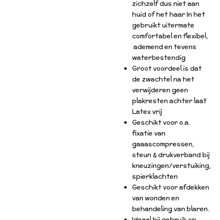
zichzelf dus niet aan
huid of het haar In het
gebruikt uitermate
comfortabel en flexibel,
ademend en tevens
waterbestendig
Groot voordeel is dat
de zwachtel na het
verwijderen geen
plakresten achter laat
Latex vrij
Geschikt voor o.a.
fixatie van
gaaascompressen,
steun & drukverband bij
kneuzingen/verstuiking,
spierklachten
Geschikt voor afdekken
van wonden en
behandeling van blaren.
Ideaal bij gebruik op