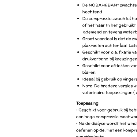
De NOBAHEBAN® zwachtel is
hechtend
De compressie zwachtel hec
of het haar In het gebruikt
ademend en tevens waterb
Groot voordeel is dat de z
plakresten achter laat Late
Geschikt voor o.a. fixatie 
drukverband bij kneuzingen
Geschikt voor afdekken va
blaren.
Ideaal bij gebruik op vinger
Note: De bredere versies wo
veterinaire toepassingen ( v
Toepassing
• Geschikt voor gebruik bij be
een hoge compressie moet wo
• Na de dialyse wordt het wind
oefenen op de, met een kompr
punctieplaats.