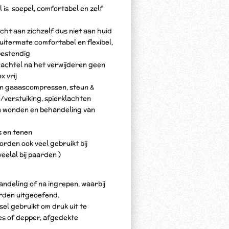
 soepel, comfortabel en zelf
ht aan zichzelf dus niet aan huid
 uitermate comfortabel en flexibel,
estendig
wachtel na het verwijderen geen
x vrij
van gaaascompressen, steun &
/verstuiking, spierklachten
n wonden en behandeling van
s en tenen
rden ook veel gebruikt bij
eelal bij paarden )
handeling of na ingrepen, waarbij
rden uitgeoefend.
sel gebruikt om druk uit te
es of depper, afgedekte