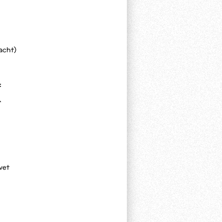
vacht)
:
r
vet