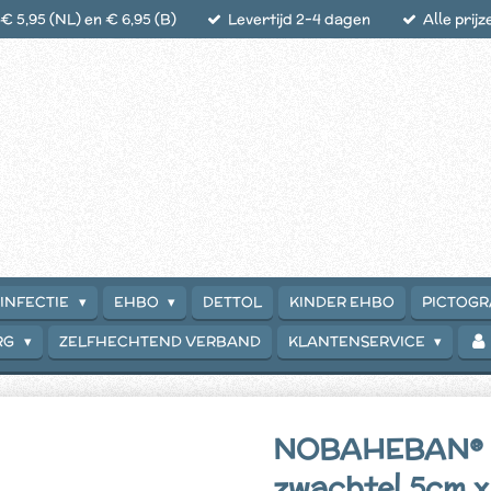
 5,95 (NL) en € 6,95 (B)
Levertijd 2-4 dagen
Alle prijz
INFECTIE
EHBO
DETTOL
KINDER EHBO
PICTOG
RG
ZELFHECHTEND VERBAND
KLANTENSERVICE
NOBAHEBAN® Z
zwachtel 5cm x