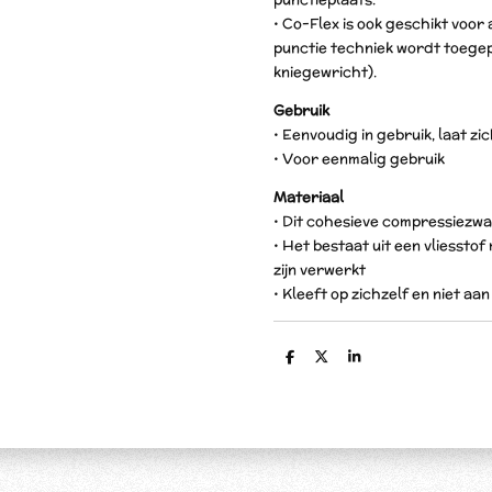
• Co-Flex is ook geschikt voor 
punctie techniek wordt toegep
kniegewricht).
Gebruik
• Eenvoudig in gebruik, laat z
• Voor eenmalig gebruik
Materiaal
• Dit cohesieve compressiezwa
• Het bestaat uit een vliessto
zijn verwerkt
• Kleeft op zichzelf en niet aa
D
D
S
e
e
h
l
e
a
e
l
r
n
e