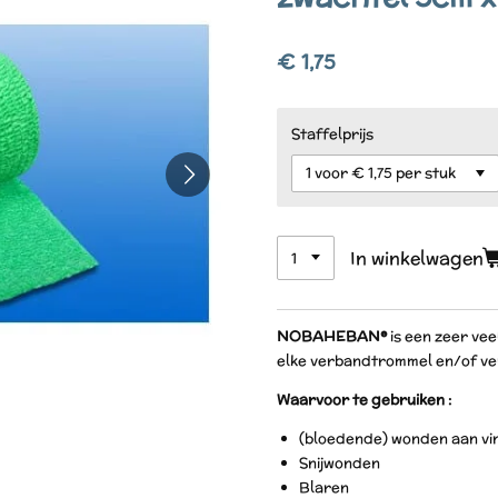
€ 1,75
Staffelprijs
In winkelwagen
NOBAHEBAN®
is een zeer vee
elke verbandtrommel en/of ve
Waarvoor te gebruiken :
(bloedende) wonden aan vin
Snijwonden
Blaren