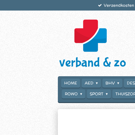
Verzendkosten €
Ga
direct
naar
de
hoofdinhoud
HOME
AED
BHV
DES
ROWO
SPORT
THUISZO