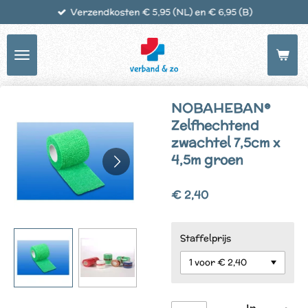
Verzendkosten € 5,95 (NL) en € 6,95 (B)
Ga
direct
naar
de
hoofdinhoud
NOBAHEBAN®
Zelfhechtend
zwachtel 7,5cm x
4,5m groen
€ 2,40
Staffelprijs
In