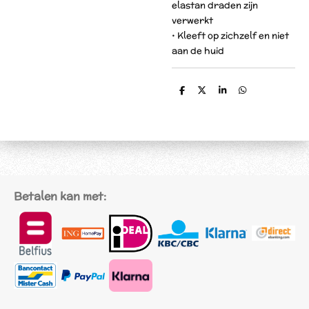
elastan draden zijn
verwerkt
• Kleeft op zichzelf en niet
aan de huid
D
D
S
D
e
e
h
e
l
e
a
l
e
l
r
e
n
e
n
Betalen kan met: