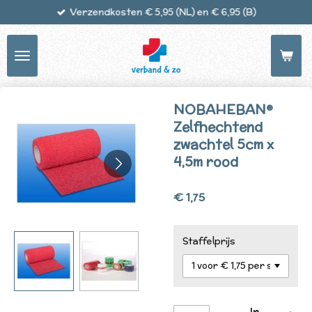
Verzendkosten € 5,95 (NL) en € 6,95 (B)
Ga
direct
naar
de
hoofdinhoud
NOBAHEBAN®
Zelfhechtend
zwachtel 5cm x
4,5m rood
€ 1,75
Staffelprijs
In