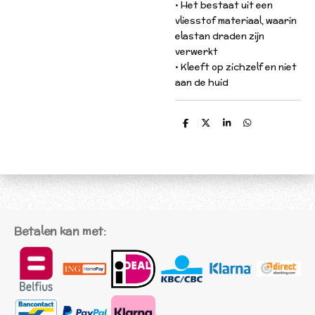
• Het bestaat uit een
vliesstof materiaal, waarin
elastan draden zijn
verwerkt
• Kleeft op zichzelf en niet
aan de huid
D
D
S
D
e
e
h
e
l
e
a
l
e
l
r
e
n
e
n
Betalen kan met: