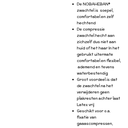
De NOBAHEBAN®
zwachtel is soepel,
comfortabel en zelf
hechtend
De compressie
zwachtel hecht aan
zichzelf dus niet aan
huid of het haar In het
gebruikt uitermate
comfortabel en flexibel,
ademend en tevens
waterbestendig
Groot voordeel is dat
de zwachtel na het
verwijderen geen
plakresten achter laat
Latex vrij
Geschikt voor o.a.
fixatie van
gaaascompressen,