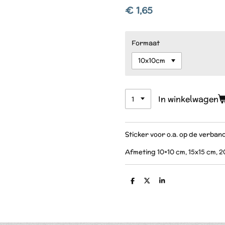
€ 1,65
Formaat
In winkelwagen
Sticker voor o.a. op de verban
Afmeting 10×10 cm, 15x15 cm, 
D
D
S
e
e
h
l
e
a
e
l
r
n
e