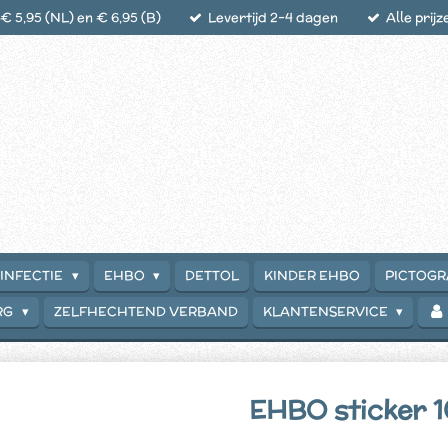
 5,95 (NL) en € 6,95 (B)
Levertijd 2-4 dagen
Alle prijz
INFECTIE
EHBO
DETTOL
KINDER EHBO
PICTOG
RG
ZELFHECHTEND VERBAND
KLANTENSERVICE
EHBO sticker 1