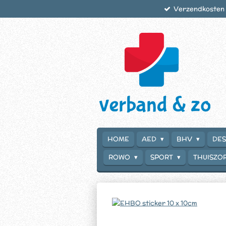
Verzendkosten €
Ga
direct
naar
de
hoofdinhoud
HOME
AED
BHV
DES
ROWO
SPORT
THUISZO