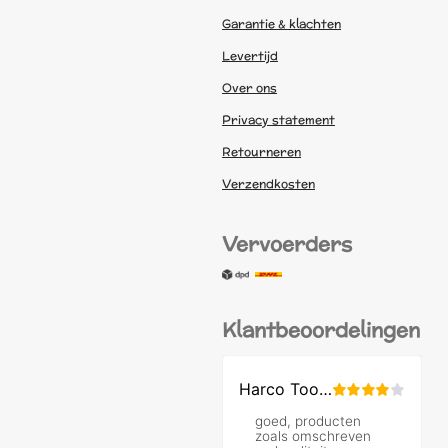
Garantie & klachten
Levertijd
Over ons
Privacy statement
Retourneren
Verzendkosten
Vervoerders
Klantbeoordelingen