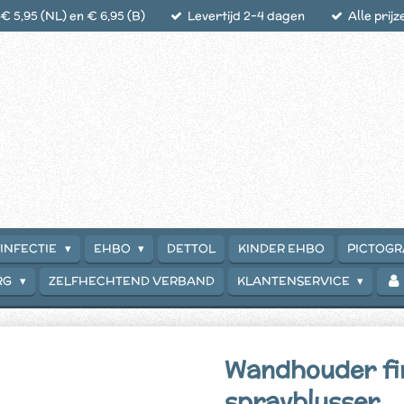
 5,95 (NL) en € 6,95 (B)
Levertijd 2-4 dagen
Alle prijz
INFECTIE
EHBO
DETTOL
KINDER EHBO
PICTOG
RG
ZELFHECHTEND VERBAND
KLANTENSERVICE
Wandhouder fi
sprayblusser