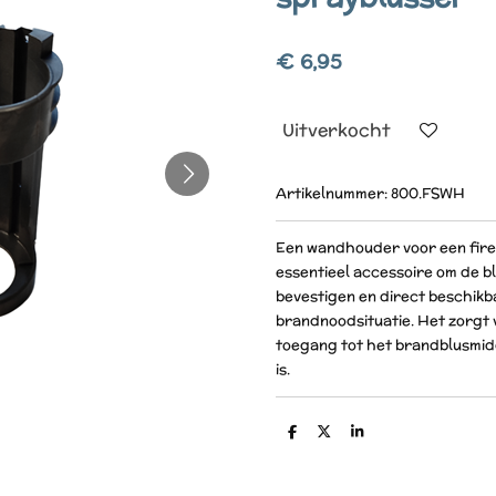
€ 6,95
Uitverkocht
Artikelnummer:
800.FSWH
Een wandhouder voor een fire
essentieel accessoire om de bl
bevestigen en direct beschikb
brandnoodsituatie. Het zorgt 
toegang tot het brandblusmid
is.
D
D
S
e
e
h
l
e
a
e
l
r
n
e