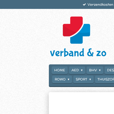
Verzendkosten €
Ga
direct
naar
de
hoofdinhoud
HOME
AED
BHV
DES
ROWO
SPORT
THUISZO