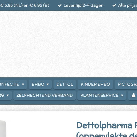
 5,95 (NL) en € 6,95 (B)
Levertijd 2-4 dagen
Alle prijz
INFECTIE
EHBO
DETTOL
KINDER EHBO
PICTOG
RG
ZELFHECHTEND VERBAND
KLANTENSERVICE
Dettolpharma F
(oppervlakte de