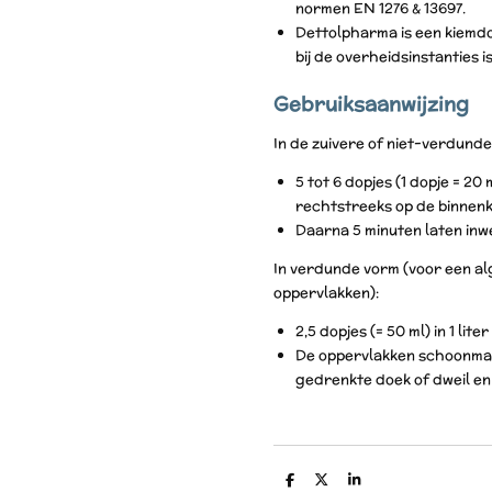
normen EN 1276 & 13697.
Dettolpharma is een kiemd
bij de overheidsinstanties i
Gebruiksaanwijzing
In de zuivere of niet-verdunde
5 tot 6 dopjes (1 dopje = 20 
rechtstreeks op de binnenk
Daarna 5 minuten laten inw
In verdunde vorm (voor een a
oppervlakken):
2,5 dopjes (= 50 ml) in 1 lit
De oppervlakken schoonmak
gedrenkte doek of dweil en
D
D
S