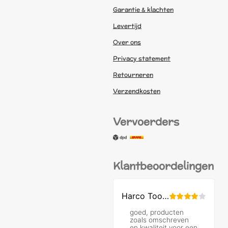
Garantie & klachten
Levertijd
Over ons
Privacy statement
Retourneren
Verzendkosten
Vervoerders
Klantbeoordelingen