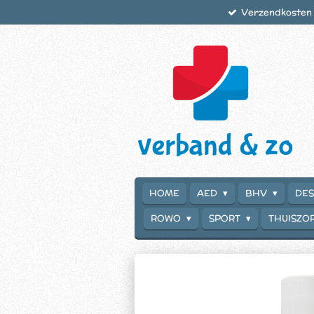
Verzendkosten €
Ga
direct
naar
de
hoofdinhoud
HOME
AED
BHV
DES
ROWO
SPORT
THUISZO