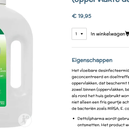
€ 19,95
In winkelwagen
Eigenschappen
Het vloeibare desinfecteermid
geconcentreerd en doeltreff
oppervlakken, dat beschermt t
zowel binnen (oppervlakken, ba
als rond het huis gebruikt wo
niet alleen een fris geurtje a
de bacteriën zoals MRSA, E. coli
Dettolpharma wordt gebrui
ontsmetten. Het product w