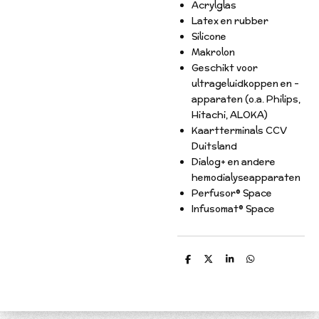
Acrylglas
Latex en rubber
Silicone
Makrolon
Geschikt voor
ultrageluidkoppen en -
apparaten (o.a. Philips,
Hitachi, ALOKA)
Kaartterminals CCV
Duitsland
Dialog+ en andere
hemodialyseapparaten
Perfusor® Space
Infusomat® Space
D
D
S
D
e
e
h
e
l
e
a
l
e
l
r
e
n
e
n