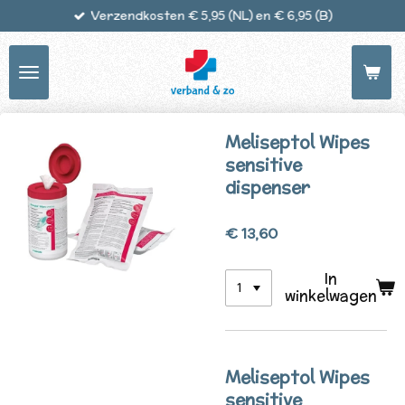
Verzendkosten € 5,95 (NL) en € 6,95 (B)
Ga
direct
naar
de
hoofdinhoud
Meliseptol Wipes
sensitive
dispenser
€ 13,60
In
winkelwagen
Meliseptol Wipes
sensitive