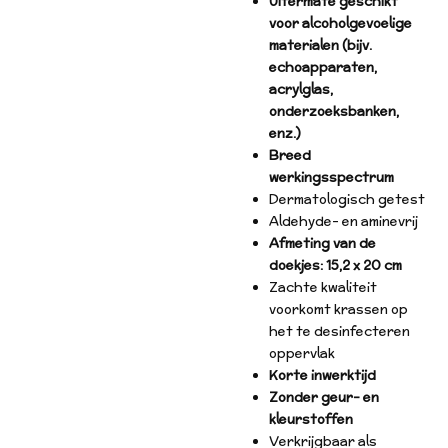
Uitermate geschikt
voor alcoholgevoelige
materialen (bijv.
echoapparaten,
acrylglas,
onderzoeksbanken,
enz.)
Breed
werkingsspectrum
Dermatologisch getest
Aldehyde- en aminevrij
Afmeting van de
doekjes: 15,2 x 20 cm
Zachte kwaliteit
voorkomt krassen op
het te desinfecteren
oppervlak
Korte inwerktijd
Zonder geur- en
kleurstoffen
Verkrijgbaar als