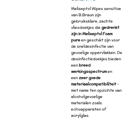
Meliseptol Wipes sensitive
van B.Braun zijn
gebruiksklare, zachte
vliesdoekjes die
gedrenkt
zijn in Meliseptol Foam
pure
en geschikt zijn voor
de sneldesinfectie van
gevoelige oppervlakken. De
desinfectiedoekjes bieden
een
breed
werkingsspectrum
en
een
zeer goede
materiaalcompatibiliteit
-
met name ten opzichte van
alcoholgevoelige
materialen zoals
echoapparaten of
acrylglas.