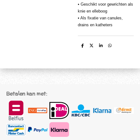
• Geschikt voor gewrichten als
knie en elleboog
• Als fixatie van canules,
drains en katheters
D
D
S
D
e
e
h
e
l
e
a
l
e
l
r
e
n
e
n
Betalen kan met: