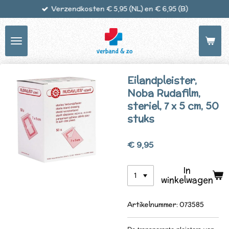
Verzendkosten € 5,95 (NL) en € 6,95 (B)
Ga
direct
naar
de
hoofdinhoud
Eilandpleister,
Noba Rudafilm,
steriel, 7 x 5 cm, 50
stuks
€ 9,95
In
winkelwagen
Artikelnummer:
073585