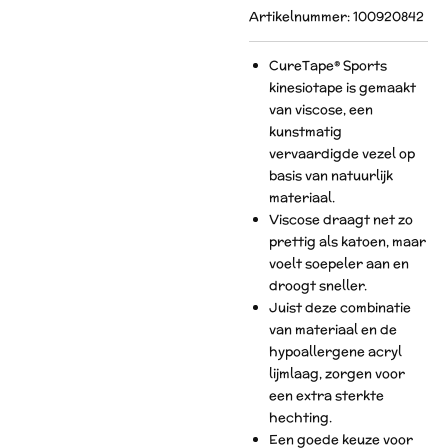
Artikelnummer:
100920842
CureTape® Sports
kinesiotape is gemaakt
van viscose, een
kunstmatig
vervaardigde vezel op
basis van natuurlijk
materiaal.
Viscose draagt net zo
prettig als katoen, maar
voelt soepeler aan en
droogt sneller.
Juist deze combinatie
van materiaal en de
hypoallergene acryl
lijmlaag, zorgen voor
een extra sterkte
hechting.
Een goede keuze voor