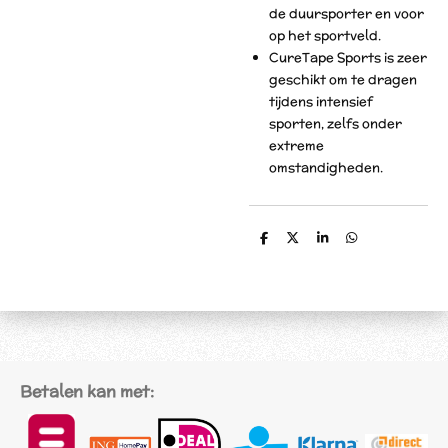
de duursporter en voor
op het sportveld.
CureTape Sports is zeer
geschikt om te dragen
tijdens intensief
sporten, zelfs onder
extreme
omstandigheden.
D
D
S
D
e
e
h
e
l
e
a
l
e
l
r
e
n
e
n
Betalen kan met: