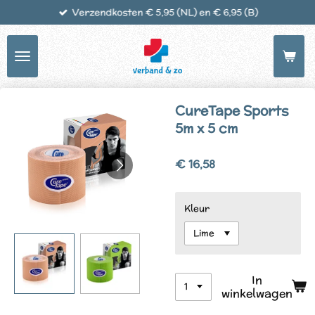
Verzendkosten € 5,95 (NL) en € 6,95 (B)
Ga
direct
naar
de
hoofdinhoud
CureTape Sports
5m x 5 cm
€ 16,58
Kleur
In
winkelwagen