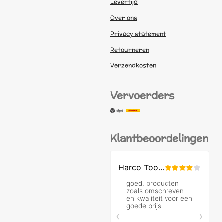
Levertijd
Over ons
Privacy statement
Retourneren
Verzendkosten
Vervoerders
Klantbeoordelingen