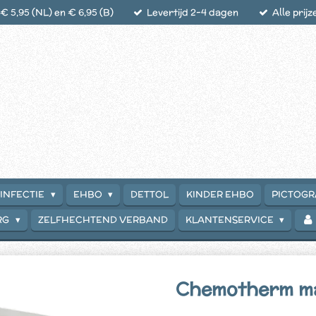
 5,95 (NL) en € 6,95 (B)
Levertijd 2-4 dagen
Alle prijz
INFECTIE
EHBO
DETTOL
KINDER EHBO
PICTOG
RG
ZELFHECHTEND VERBAND
KLANTENSERVICE
Chemotherm mas