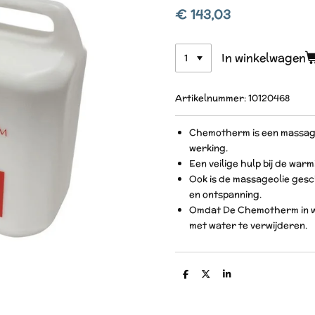
€ 143,03
In winkelwagen
Artikelnummer:
10120468
Chemotherm is een massag
werking.
Een veilige hulp bij de warm
Ook is de massageolie gesch
en ontspanning.
Omdat De Chemotherm in wat
met water te verwijderen.
D
D
S
e
e
h
l
e
a
e
l
r
n
e