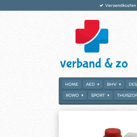
Verzendkosten €
Ga
direct
naar
de
hoofdinhoud
HOME
AED
BHV
DES
ROWO
SPORT
THUISZO