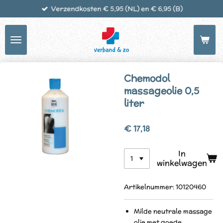
Verzendkosten € 5,95 (NL) en € 6,95 (B)
Ga
direct
naar
de
hoofdinhoud
Chemodol
massageolie 0,5
liter
€ 17,18
In
winkelwagen
Artikelnummer:
10120460
Milde neutrale massage
olie met goede