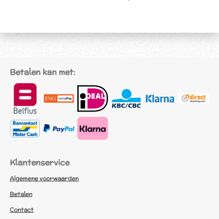
e
e
h
e
l
e
a
l
e
l
r
e
n
e
n
Betalen kan met:
Klantenservice
Algemene voorwaarden
Betalen
Contact