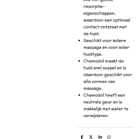
resorptie-
eigenschappen,
waardoor een optimaal
contact ontstaat met
de huid.
Geschikt voor iedere
massage en voor ieder
huidtype.
Chemodol maakt de
huid snel soepel en is
daardoor geschikt voor
alle vormen van
massage.
Chemodol heeft een
neutrale geur en is
makkelijk met water te
verwijderen.
D
D
S
D