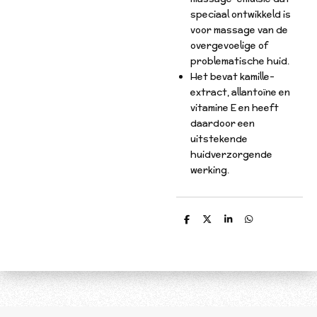
speciaal ontwikkeld is
voor massage van de
overgevoelige of
problematische huid.
Het bevat kamille-
extract, allantoïne en
vitamine E en heeft
daardoor een
uitstekende
huidverzorgende
werking.
D
D
S
D
e
e
h
e
l
e
a
l
e
l
r
e
n
e
n