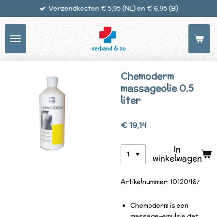
Verzendkosten € 5,95 (NL) en € 6,95 (B)
Ga
direct
naar
de
hoofdinhoud
Chemoderm
massageolie 0,5
liter
€ 19,14
In
winkelwagen
Artikelnummer:
10120467
Chemoderm is een
massage-emulsie dat